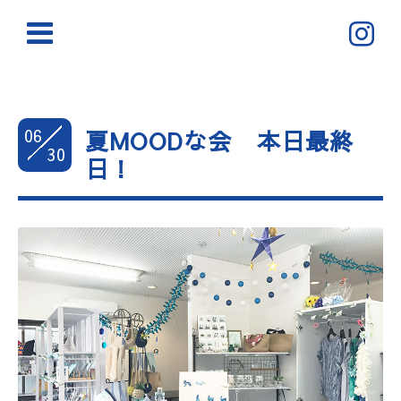
06
夏MOODな会 本日最終
30
日！