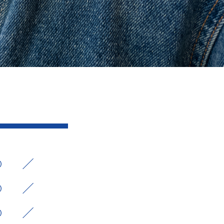
5）
2）
3）