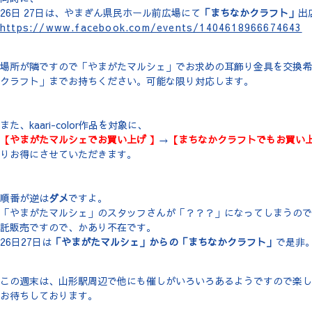
26日 27日は、やまぎん県民ホール前広場にて
「まちなかクラフト」
出
https://www.facebook.com/events/1404618966674643
場所が隣ですので「やまがたマルシェ」でお求めの耳飾り金具を交換希
クラフト」までお持ちください。可能な限り対応します。
また、kaari-color作品を対象に、
【やまがたマルシェでお買い上げ 】
→
【まちなかクラフトでもお買い
りお得にさせていただきます。
順番が逆は
ダメ
ですよ。
「やまがたマルシェ」のスタッフさんが「？？？」になってしまうのでご
託販売ですので、かあり不在です。
26日27日は
「やまがたマルシェ」からの「まちなかクラフト」
で是非
この週末は、山形駅周辺で他にも催しがいろいろあるようですので楽し
お待ちしております。