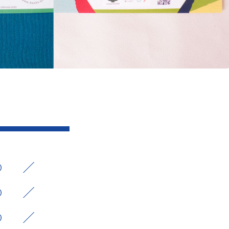
5）
2）
3）