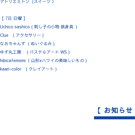
アトリエミトン (スイーツ ）
【 7日 日曜 】
Uchico sashico ( 刺し子の小物 装身具 )
Clue ( アクセサリー )
なおちゃんず ( ぬいぐるみ )
ゆず丸工房 ( パステルアート WS )
hibicafememi（ 山形xハワイの美味しいもの )
kaari-color ( クレイアート )
【 お知らせ