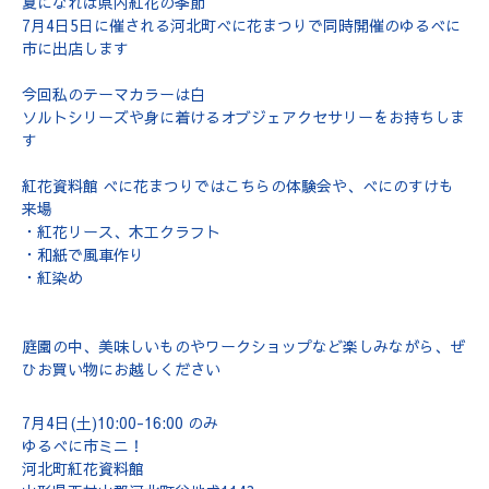
夏になれば県内紅花の季節
7月4日5日に催される河北町べに花まつりで同時開催のゆるべに
市に出店します
今回私のテーマカラーは白
ソルトシリーズや身に着けるオブジェアクセサリーをお持ちしま
す
紅花資料館 べに花まつりではこちらの体験会や、べにのすけも
来場
・紅花リース、木工クラフト
・和紙で風車作り
・紅染め
庭園の中、美味しいものやワークショップなど楽しみながら、ぜ
ひお買い物にお越しください
7月4日(土)10:00-16:00 のみ
ゆるべに市ミニ！
河北町紅花資料館